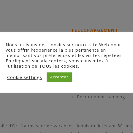
TELECHARGEMENT
Nous utilisons des cookies sur notre site Web pour
Contrat de réservation 2
vous offrir l'expérience la plus pertinente en
mémorisant vos préférences et les visites répétées.
Notre brochure
En cliquant sur «Accepter», vous consentez à
Brochure GB
l'utilisation de TOUS les cookies.
Brochure NL
Cookie settings
Accepter
Annulation
Plan du camping
Recrutement camping
Etoile d’Or, fournisseur de vacances depuis maintenant 50 a