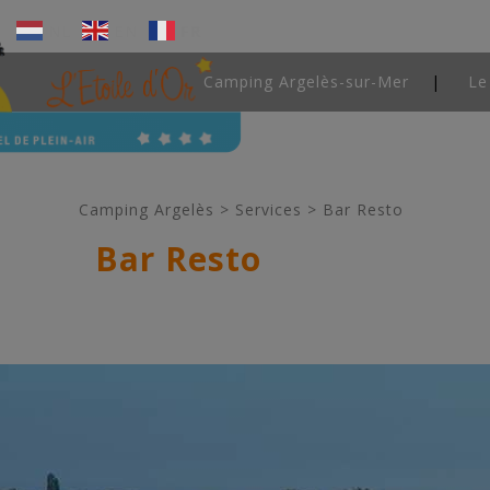
NL
EN
FR
Camping Argelès-sur-Mer
Le
Camping Argelès
>
Services
>
Bar Resto
Bar Resto