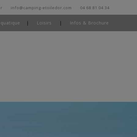
er
info@camping-etoiledor.com
04 68 81 04 34
aquatique
Loisirs
Infos & Brochure