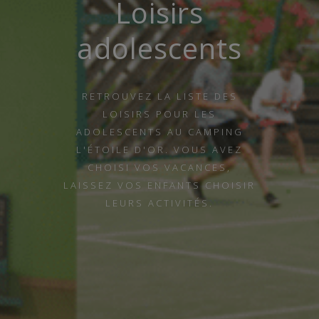
Loisirs
adolescents
RETROUVEZ LA LISTE DES
LOISIRS POUR LES
ADOLESCENTS AU CAMPING
L'ÉTOILE D'OR. VOUS AVEZ
CHOISI VOS VACANCES,
LAISSEZ VOS ENFANTS CHOISIR
LEURS ACTIVITÉS.